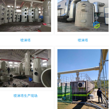
喷淋塔
喷淋塔
喷淋塔生产现场