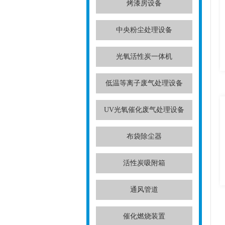
烤漆房设备
中央粉尘处理设备
光氧活性炭一体机
低温等离子废气处理设备
UV光氧催化废气处理设备
布袋除尘器
活性炭吸附箱
通风管道
催化燃烧装置