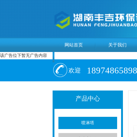
网站首页
关于我们
该广告位下暂无广告内容
18974865898
欢迎
来电咨询！
产品中心
喷淋塔