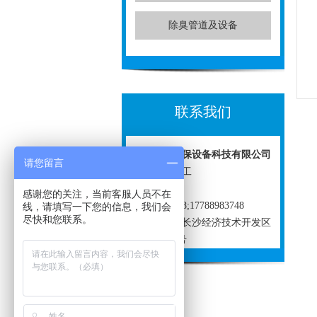
除臭管道及设备
联系我们
湖南丰吉环保设备科技有限公司
请您留言
联系人：喻工
热 线：
感谢您的关注，当前客服人员不在
18974865898;17788983748
线，请填写一下您的信息，我们会
尽快和您联系。
公司地址：长沙经济技术开发区
东九路108号