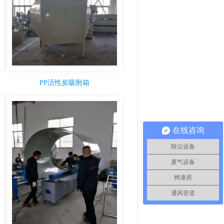
PP活性炭吸附箱
在线咨询
除尘设备
废气设备
烤漆房
通风管道