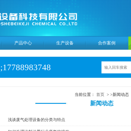
产品中心
生产设备
合作案例
;17788983748
当前位置：
首页
>
>新闻动态
新闻动态
新闻动态
浅谈废气处理设备的分类与特点